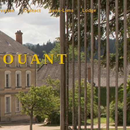
vation
Contact
Links-Liens
Lodge
ROUANT