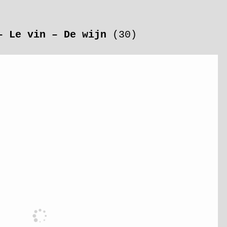
– Le vin – De wijn
(30)