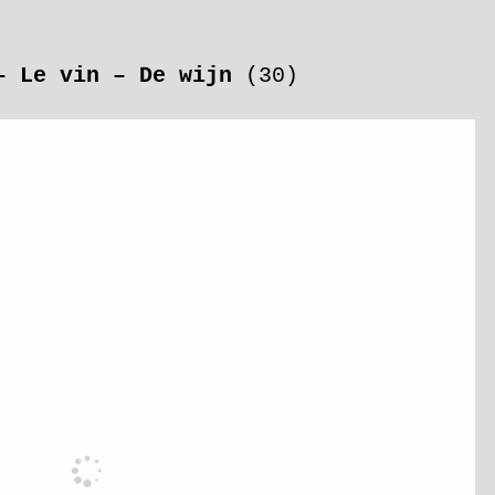
– Le vin – De wijn
(30)