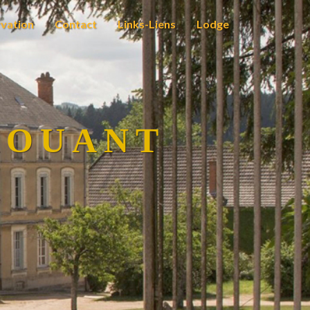
vation
Contact
Links-Liens
Lodge
ROUANT